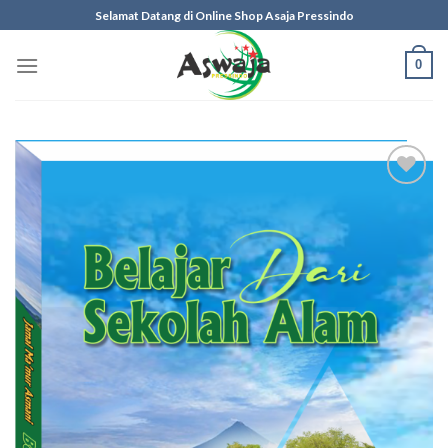
Skip
Selamat Datang di Online Shop Asaja Pressindo
to
content
0
Add to
wishlist