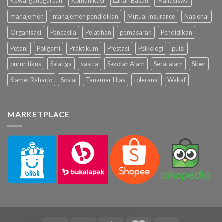
Kewarganegaraan
Komunikasi
Lahan Basah
Mahasiswa
manajemen
manajemen pendidikan
Mutual Insurance
Nasional
Organisasi
Pancasila
Pelatihan
pemasaran
Pendidikan
Petani
Poligami
Praktikum
Prestasi
Psikologi
puisi
purun tikus
Salatiga
sastra
Sekolah Alam
Serat alam
Siber
Slamet Raharjo
Sosial
Tanaman Hias
toleransi
Wakaf
MARKETPLACE