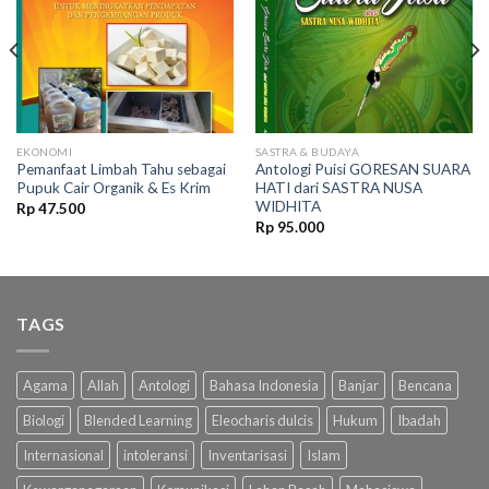
Add to
Add to
wishlist
wishlist
EKONOMI
SASTRA & BUDAYA
Pemanfaat Limbah Tahu sebagai
Antologi Puisi GORESAN SUARA
Pupuk Cair Organik & Es Krim
HATI dari SASTRA NUSA
WIDHITA
Rp
47.500
Rp
95.000
TAGS
Agama
Allah
Antologi
Bahasa Indonesia
Banjar
Bencana
Biologi
Blended Learning
Eleocharis dulcis
Hukum
Ibadah
Internasional
intoleransi
Inventarisasi
Islam