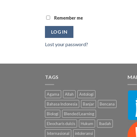
Remember me
LOG IN
Lost your password?
TAGS
MA
Agama
Allah
Antologi
Bahasa Indonesia
Banjar
Bencana
Biologi
Blended Learning
Eleocharis dulcis
Hukum
Ibadah
Internasional
intoleransi