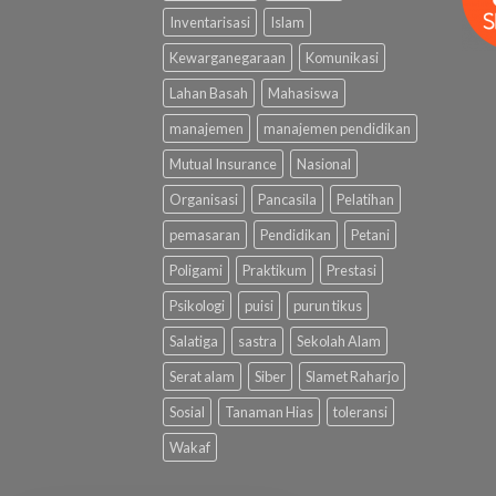
Inventarisasi
Islam
Kewarganegaraan
Komunikasi
Lahan Basah
Mahasiswa
manajemen
manajemen pendidikan
Mutual Insurance
Nasional
Organisasi
Pancasila
Pelatihan
pemasaran
Pendidikan
Petani
Poligami
Praktikum
Prestasi
Psikologi
puisi
purun tikus
Salatiga
sastra
Sekolah Alam
Serat alam
Siber
Slamet Raharjo
Sosial
Tanaman Hias
toleransi
Wakaf