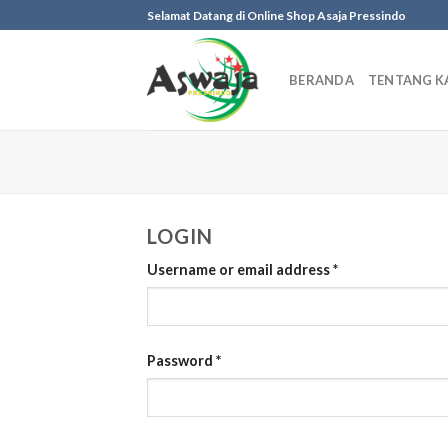
Skip
Selamat Datang di Online Shop Asaja Pressindo
to
content
BERANDA
TENTANG K
LOGIN
Username or email address
*
Password
*