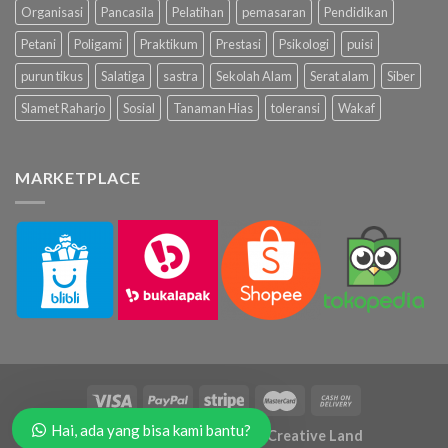
Organisasi
Pancasila
Pelatihan
pemasaran
Pendidikan
Petani
Poligami
Praktikum
Prestasi
Psikologi
puisi
purun tikus
Salatiga
sastra
Sekolah Alam
Serat alam
Siber
Slamet Raharjo
Sosial
Tanaman Hias
toleransi
Wakaf
MARKETPLACE
Hai, ada yang bisa kami bantu?
Copyright 2026 ©
Hammus Creative Land