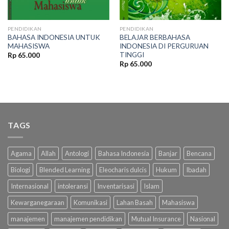
PENDIDIKAN
PENDIDIKAN
BAHASA INDONESIA UNTUK
BELAJAR BERBAHASA
MAHASISWA
INDONESIA DI PERGURUAN
TINGGI
Rp
65.000
Rp
65.000
TAGS
Agama
Allah
Antologi
Bahasa Indonesia
Banjar
Bencana
Biologi
Blended Learning
Eleocharis dulcis
Hukum
Ibadah
Internasional
intoleransi
Inventarisasi
Islam
Kewarganegaraan
Komunikasi
Lahan Basah
Mahasiswa
manajemen
manajemen pendidikan
Mutual Insurance
Nasional