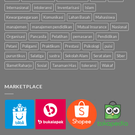
Internasional
intoleransi
Inventarisasi
Islam
Kewarganegaraan
Komunikasi
Lahan Basah
Mahasiswa
manajemen
manajemen pendidikan
Mutual Insurance
Nasional
Organisasi
Pancasila
Pelatihan
pemasaran
Pendidikan
Petani
Poligami
Praktikum
Prestasi
Psikologi
puisi
purun tikus
Salatiga
sastra
Sekolah Alam
Serat alam
Siber
Slamet Raharjo
Sosial
Tanaman Hias
toleransi
Wakaf
MARKETPLACE