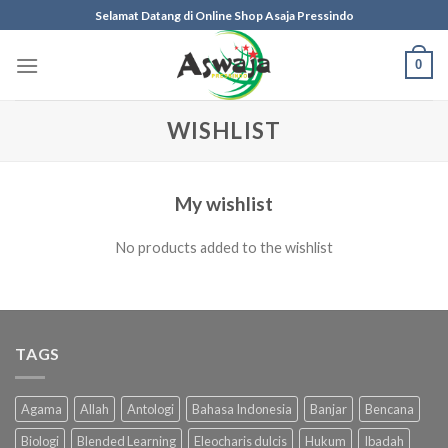
Skip
Selamat Datang di Online Shop Asaja Pressindo
to
content
0
WISHLIST
My wishlist
No products added to the wishlist
TAGS
Agama
Allah
Antologi
Bahasa Indonesia
Banjar
Bencana
Biologi
Blended Learning
Eleocharis dulcis
Hukum
Ibadah