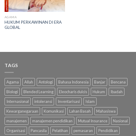
AGAMA
HUKUM PERKAWINAN DI ERA
GLOBAL
TAGS
Agama
Allah
Antologi
Bahasa Indonesia
Banjar
Bencana
Biologi
Blended Learning
Eleocharis dulcis
Hukum
Ibadah
Internasional
intoleransi
Inventarisasi
Islam
Kewarganegaraan
Komunikasi
Lahan Basah
Mahasiswa
manajemen
manajemen pendidikan
Mutual Insurance
Nasional
Organisasi
Pancasila
Pelatihan
pemasaran
Pendidikan