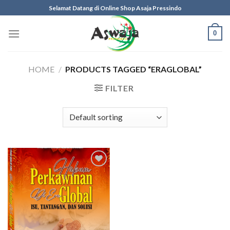
Skip
Selamat Datang di Online Shop Asaja Pressindo
to
content
0
HOME
/
PRODUCTS TAGGED “ERAGLOBAL”
FILTER
Add to
wishlist