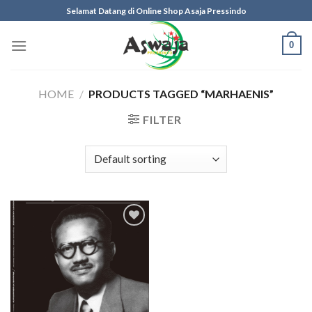
Skip
Selamat Datang di Online Shop Asaja Pressindo
to
content
0
HOME
/
PRODUCTS TAGGED “MARHAENIS”
FILTER
Add to
wishlist