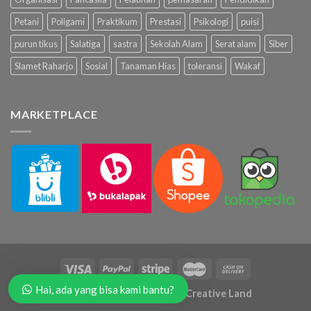
Petani
Poligami
Praktikum
Prestasi
Psikologi
puisi
purun tikus
Salatiga
sastra
Sekolah Alam
Serat alam
Siber
Slamet Raharjo
Sosial
Tanaman Hias
toleransi
Wakaf
MARKETPLACE
Hai, ada yang bisa kami bantu?
Copyright 2026 ©
Hammus Creative Land