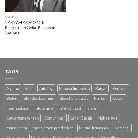
POLITIK
NASKAH AKADEMIK
Pengusulan Gelar Pahlawan
Nasional
TAGS
Agama
Allah
Antologi
Bahasa Indonesia
Banjar
Bencana
Biologi
Blended Learning
Eleocharis dulcis
Hukum
Ibadah
Internasional
intoleransi
Inventarisasi
Islam
Kewarganegaraan
Komunikasi
Lahan Basah
Mahasiswa
manajemen
manajemen pendidikan
Mutual Insurance
Nasional
Organisasi
Pancasila
Pelatihan
pemasaran
Pendidikan