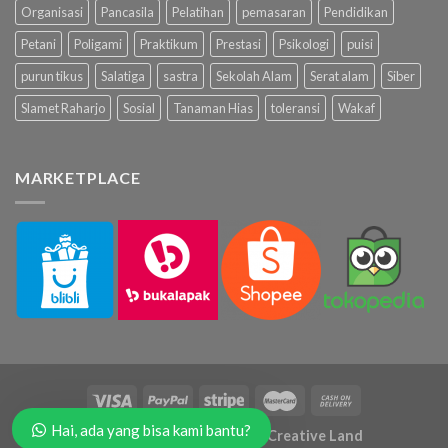
Organisasi
Pancasila
Pelatihan
pemasaran
Pendidikan
Petani
Poligami
Praktikum
Prestasi
Psikologi
puisi
purun tikus
Salatiga
sastra
Sekolah Alam
Serat alam
Siber
Slamet Raharjo
Sosial
Tanaman Hias
toleransi
Wakaf
MARKETPLACE
Hai, ada yang bisa kami bantu?
Copyright 2026 ©
Hammus Creative Land