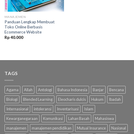
MANAJEMEN
Panduan Lengkap Membuat
Toko Online Berbasis
Ecommerce Website
Rp
40.000
TAGS
Agama
Allah
Antologi
Bahasa Indonesia
Banjar
Bencana
Biologi
Blended Learning
Eleocharis dulcis
Hukum
Ibadah
Internasional
intoleransi
Inventarisasi
Islam
Kewarganegaraan
Komunikasi
Lahan Basah
Mahasiswa
manajemen
manajemen pendidikan
Mutual Insurance
Nasional