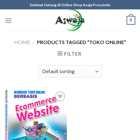
Skip
Selamat Datang di Online Shop Asaja Pressindo
to
content
0
HOME
/
PRODUCTS TAGGED “TOKO ONLINE”
FILTER
Add to
wishlist