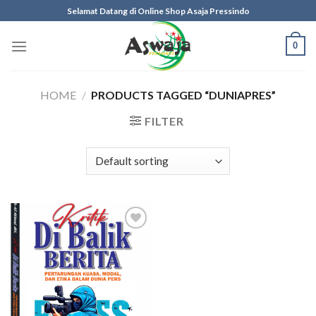
Skip
Selamat Datang di Online Shop Asaja Pressindo
to
content
0
HOME
/
PRODUCTS TAGGED “DUNIAPRES”
FILTER
Add to
wishlist