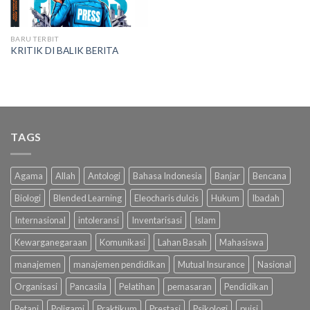
BARU TERBIT
KRITIK DI BALIK BERITA
TAGS
Agama
Allah
Antologi
Bahasa Indonesia
Banjar
Bencana
Biologi
Blended Learning
Eleocharis dulcis
Hukum
Ibadah
Internasional
intoleransi
Inventarisasi
Islam
Kewarganegaraan
Komunikasi
Lahan Basah
Mahasiswa
manajemen
manajemen pendidikan
Mutual Insurance
Nasional
Organisasi
Pancasila
Pelatihan
pemasaran
Pendidikan
Petani
Poligami
Praktikum
Prestasi
Psikologi
puisi