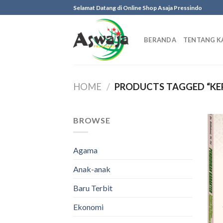
Skip
Selamat Datang di Online Shop Asaja Pressindo
to
content
BERANDA
TENTANG K
HOME
/
PRODUCTS TAGGED “KEP
BROWSE
Agama
Anak-anak
Baru Terbit
Ekonomi