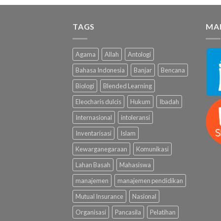
TAGS
MA
Agama
Allah
Antologi
Bahasa Indonesia
Banjar
Bencana
Biologi
Blended Learning
Eleocharis dulcis
Hukum
Ibadah
Internasional
intoleransi
Inventarisasi
Islam
Kewarganegaraan
Komunikasi
Lahan Basah
Mahasiswa
manajemen
manajemen pendidikan
Mutual Insurance
Nasional
Organisasi
Pancasila
Pelatihan