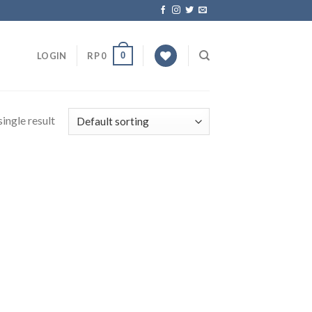
0
LOGIN
RP
0
ingle result