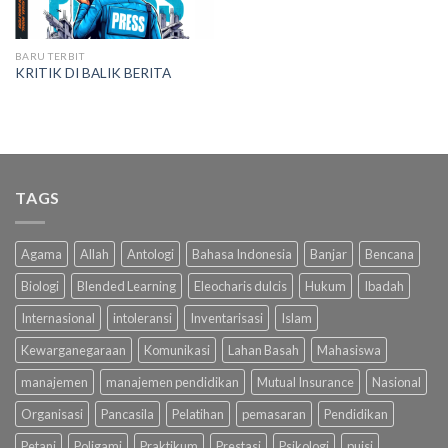
BARU TERBIT
KRITIK DI BALIK BERITA
TAGS
Agama
Allah
Antologi
Bahasa Indonesia
Banjar
Bencana
Biologi
Blended Learning
Eleocharis dulcis
Hukum
Ibadah
Internasional
intoleransi
Inventarisasi
Islam
Kewarganegaraan
Komunikasi
Lahan Basah
Mahasiswa
manajemen
manajemen pendidikan
Mutual Insurance
Nasional
Organisasi
Pancasila
Pelatihan
pemasaran
Pendidikan
Petani
Poligami
Praktikum
Prestasi
Psikologi
puisi