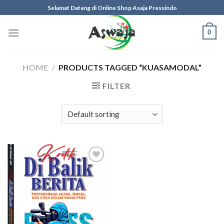
Skip
Selamat Datang di Online Shop Asaja Pressindo
to
content
0
HOME
/
PRODUCTS TAGGED “KUASAMODAL”
FILTER
Add to
wishlist