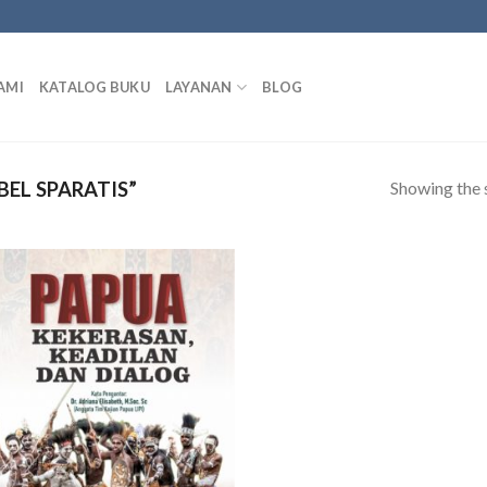
AMI
KATALOG BUKU
LAYANAN
BLOG
Showing the s
EL SPARATIS”
Add to
wishlist