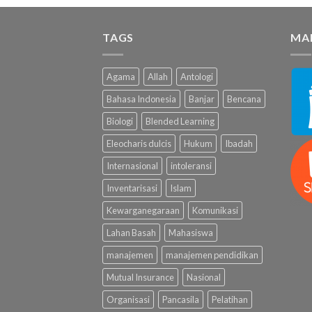
TAGS
MA
Agama
Allah
Antologi
Bahasa Indonesia
Banjar
Bencana
Biologi
Blended Learning
Eleocharis dulcis
Hukum
Ibadah
Internasional
intoleransi
Inventarisasi
Islam
Kewarganegaraan
Komunikasi
Lahan Basah
Mahasiswa
manajemen
manajemen pendidikan
Mutual Insurance
Nasional
Organisasi
Pancasila
Pelatihan