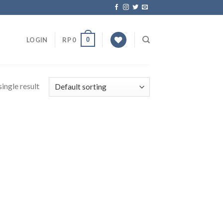
0
LOGIN
RP
0
ingle result