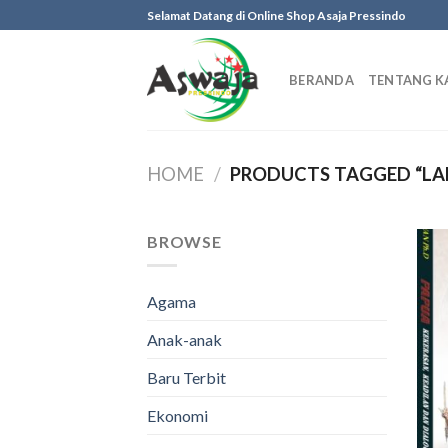
Skip
Selamat Datang di Online Shop Asaja Pressindo
to
content
BERANDA
TENTANG K
HOME
/
PRODUCTS TAGGED “LAB
BROWSE
Agama
Anak-anak
Baru Terbit
Ekonomi