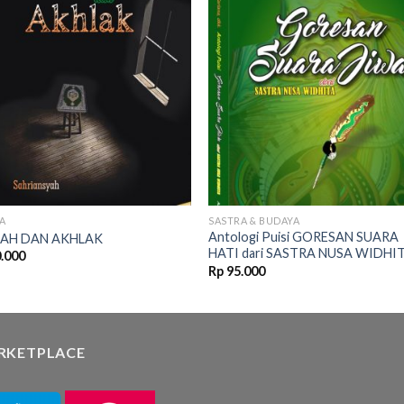
Add to
Add
wishlist
wishl
A
SASTRA & BUDAYA
Antologi Puisi GORESAN SUARA
DAH DAN AKHLAK
HATI dari SASTRA NUSA WIDHI
.000
Rp
95.000
RKETPLACE