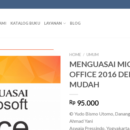
AMI
KATALOG BUKU
LAYANAN
BLOG
HOME
/
UMUM
MENGUASAI MI
OFFICE 2016 D
Add to
MUDAH
wishlist
95.000
Rp
© Yudo Bismo Utomo, Danang
Ahmad Yani
Aswaja Pressindo, Yogyakarta