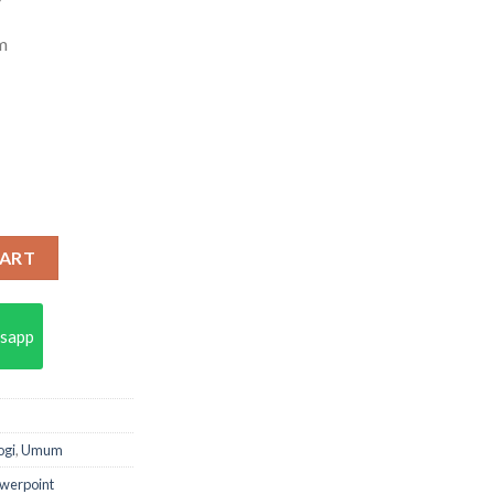
cm
CE 2016 DENGAN MUDAH quantity
CART
sapp
ogi
,
Umum
werpoint