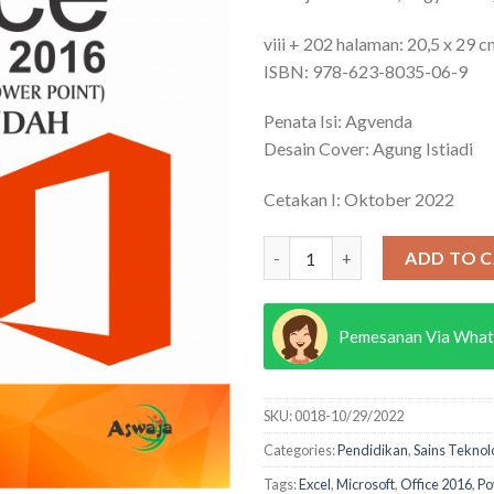
viii + 202 halaman: 20,5 x 29 
ISBN: 978-623-8035-06-9
Penata Isi: Agvenda
Desain Cover: Agung Istiadi
Cetakan I: Oktober 2022
MENGUASAI MICROSOFT OFFI
ADD TO 
Pemesanan Via What
SKU:
0018-10/29/2022
Categories:
Pendidikan
,
Sains Teknol
Tags:
Excel
,
Microsoft
,
Office 2016
,
Po