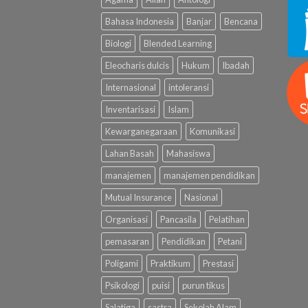
Bahasa Indonesia
Banjar
Bencana
Biologi
Blended Learning
Eleocharis dulcis
Hukum
Ibadah
Internasional
intoleransi
Inventarisasi
Islam
Kewarganegaraan
Komunikasi
Lahan Basah
Mahasiswa
manajemen
manajemen pendidikan
Mutual Insurance
Nasional
Organisasi
Pancasila
Pelatihan
pemasaran
Pendidikan
Petani
Poligami
Praktikum
Prestasi
Psikologi
puisi
purun tikus
Salatiga
sastra
Sekolah Alam