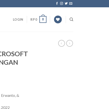
0
LOGIN
RP
0
CROSOFT
ENGAN
 Erwanto, &
, 2022