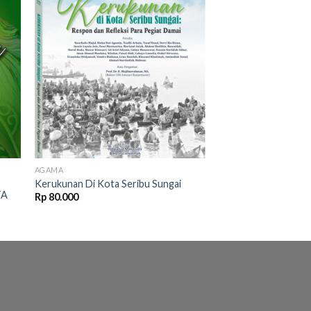
 to
Add to
ist
wishlist
AGAMA
Kerukunan Di Kota Seribu Sungai
TA
Rp
80.000