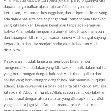
Allah kepada kita. Dengan petunjuk dan pertolongannya kita
dapat mengamalkan ajaran-ajaran Allah dengan penuh
ketulusan, kesabaran, kesungguhan, dan istiqomah. Iman yang
ada dalam hati kita adalah pengendali utama semua tindakan
yang kita lakukan. Dengan keyakinan tanpa ada keraguan
bahwa Allah selalu mengamati tingkah laku kita, dimanapun
dan kapanpun, kita menjadi sadar bahwa Allah sangat sayang
kepada kita dan kita menjadi sadar akan kehadiran Allah
disisi kita.
Kesadaran ini tidak langsung membuat kita mampu
mengendalikan tindakan yang kita lakukan baik dalam hal-hal
yang berhubungan dengan hak-hak Allah (huququllah) dan
hal-hal yang berhubungan dengan hak-hak manusia (huququl
adami). Dua kewajiban ini tidak bisa kita pisahkan, disatu sisi
kita adalah Abdullah, hamba Allah, apapun yang kita lakukan
harus sesuai dengan aturan-aturan yang ditetapkannya, disisi
yang lain kita juga Kholifatullah, mandataris Allah di muka
bumi yang harus mengejawantahkan ajaran-ajaran