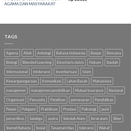
AGAMA DAN MASYARAKAT
TAGS
Agama
Allah
Antologi
Bahasa Indonesia
Banjar
Bencana
Biologi
Blended Learning
Eleocharis dulcis
Hukum
Ibadah
Internasional
intoleransi
Inventarisasi
Islam
Kewarganegaraan
Komunikasi
Lahan Basah
Mahasiswa
manajemen
manajemen pendidikan
Mutual Insurance
Nasional
Organisasi
Pancasila
Pelatihan
pemasaran
Pendidikan
Petani
Poligami
Praktikum
Prestasi
Psikologi
puisi
purun tikus
Salatiga
sastra
Sekolah Alam
Serat alam
Siber
Slamet Raharjo
Sosial
Tanaman Hias
toleransi
Wakaf