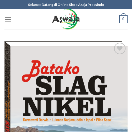
Skip
Selamat Datang di Online Shop Asaja Pressindo
to
content
0
Add to
wishlist