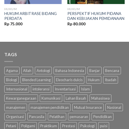
HUKUM
HUKUM
HUKUM ARBITRASE BIDANG
PERSPEKTIF HUKUM PIDANA
PERDATA
DAN KEBIJAKAN PEMIDANAAN
Rp
75.000
Rp
80.000
TAGS
Agama
Allah
Antologi
Bahasa Indonesia
Banjar
Bencana
Biologi
Blended Learning
Eleocharis dulcis
Hukum
Ibadah
Internasional
intoleransi
Inventarisasi
Islam
Kewarganegaraan
Komunikasi
Lahan Basah
Mahasiswa
manajemen
manajemen pendidikan
Mutual Insurance
Nasional
Organisasi
Pancasila
Pelatihan
pemasaran
Pendidikan
Petani
Poligami
Praktikum
Prestasi
Psikologi
puisi